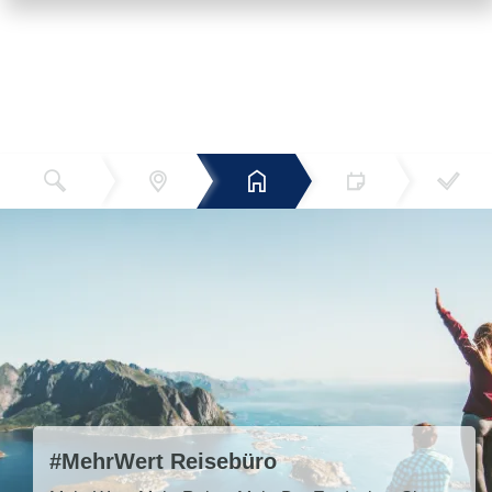
Reiseziel
Hotels
Termin
Buchen
Bestätigun
und Preise
g
TUI Super Last Minute