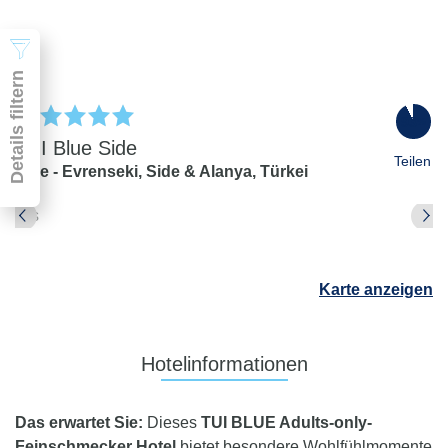
Suchen
Details filtern
93
%
TUI Blue Side
Teilen
Side - Evrenseki,
Side & Alanya,
Türkei
Pauschal & Lastminute
Nur Hotel
Abflughafen
Karte anzeigen
Abflughafen
Zielflughafen
beliebig
Hotelinformationen
früheste
späteste
-
Anreise
Abreise
Das erwartet Sie:
Dieses
TUI BLUE Adults-only-
Dauer
Feinschmecker Hotel
bietet besondere Wohlfühlmomente
beliebig