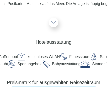
 mit Postkarten-Ausblick auf das Meer. Die Anlage ist üppig 
ck auf das Adriatische Meer
Hotelausstattung
Außenpool
kostenloses WLAN
Fitnessraum
Sau
laubt
Sportangebote
Babyausstattung
Strandn
Preismatrix für ausgewählten Reisezeitraum
(kostenpflichtig), Strandtuch/Badetuch (gegen Kaution)