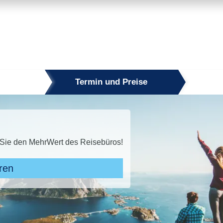
Termin und Preise
uper Last Minute 2026
PER LAST MINUTE buchen und bis zu 50 % sparen!* Jetzt den
Zu den Angeboten